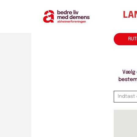
LA
RUT
Vælg d
bestemt 